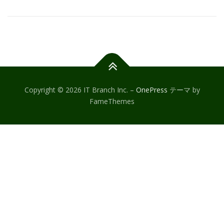
Copyright © 2026 IT Branch Inc.
–
OnePress
テーマ by
FameThemes